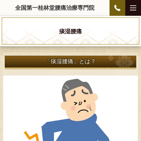
全国第一桂林堂腰痛治療専門院
痰湿腰痛
「痰湿腰痛」とは？