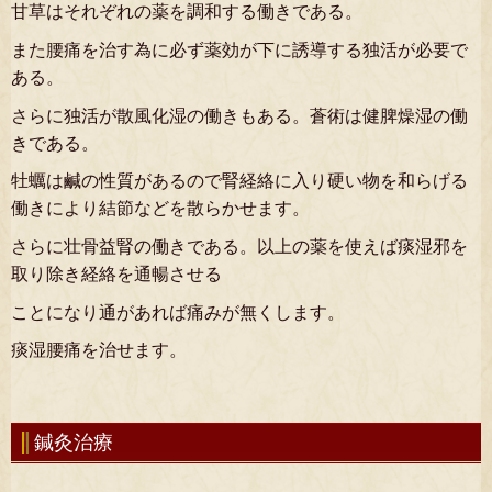
甘草はそれぞれの薬を調和する働きである。
また腰痛を治す為に必ず薬効が下に誘導する独活が必要で
ある。
さらに独活が散風化湿の働きもある。蒼術は健脾燥湿の働
きである。
牡蠣は鹹の性質があるので腎経絡に入り硬い物を和らげる
働きにより結節などを散らかせます。
さらに壮骨益腎の働きである。以上の薬を使えば痰湿邪を
取り除き経絡を通暢させる
ことになり通があれば痛みが無くします。
痰湿腰痛を治せます。
鍼灸治療