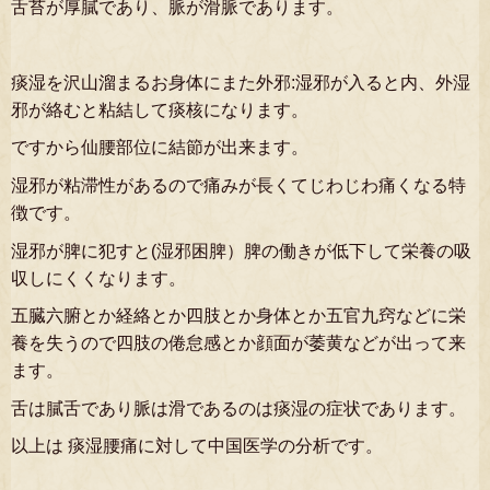
舌苔が厚膩であり、脈が滑脈であります。
痰湿を沢山溜まるお身体にまた外邪:湿邪が入ると内、外湿
邪が絡むと粘結して痰核になります。
ですから仙腰部位に結節が出来ます。
湿邪が粘滞性があるので痛みが長くてじわじわ痛くなる特
徴です。
湿邪が脾に犯すと(湿邪困脾）脾の働きが低下して栄養の吸
収しにくくなります。
五臓六腑とか経絡とか四肢とか身体とか五官九窍などに栄
養を失うので四肢の倦怠感とか顔面が萎黄などが出って来
ます。
舌は膩舌であり脈は滑であるのは痰湿の症状であります。
以上は 痰湿腰痛に対して中国医学の分析です。