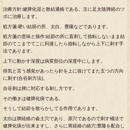
治療方針:健脾化湿と散結通絡である。主に足太陰脾経のツ
ボに治療します。
処方箋:硬い結節の所、太白、豊隆などであります。
処方箋の意味と操作:結節の所に直刺して捻転しないまま結
節のてこまでてこに到達したら捻転しながら上下に刺す手
法であります。
上下に動かす深度は病変部位の深度中にします。
得気と言う感覚があったら針を上に抜けてまた五つの方向
に刺す(合谷刺方法)。
合谷刺は脾に対応する刺し方です。
その働きは健脾化痰である。
そうして結節を散らかしてる作用であります。
太白は脾経絡の兪土穴であり、原穴であるので刺す補法で
健脾化痰が出来ますし、さらに胃経絡の絡穴:豊隆を配合し