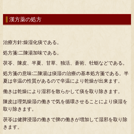
漢方薬の処方
治療方針:燥湿化痰である。
処方箋:二陳湯加味である。
茯岺、陳皮、半夏、甘草、独活、蒼術、牡蛎などである。
処方箋の意味:二陳湯は痰湿の治療の基本処方箋である。半
夏は辛温の性質があるので辛温により乾燥が出来ます。
働きは乾燥により湿邪を散らかして痰を取り除きます。
陳皮は理気燥湿の働きで気を循環させることにより痰湿を
取り除きます。
茯岺は健脾浸湿の働きで脾の働きが増加して湿邪を取り除
きます。